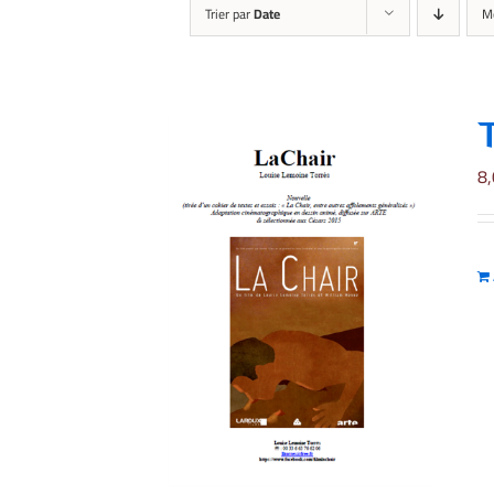
Trier par
Date
M
8