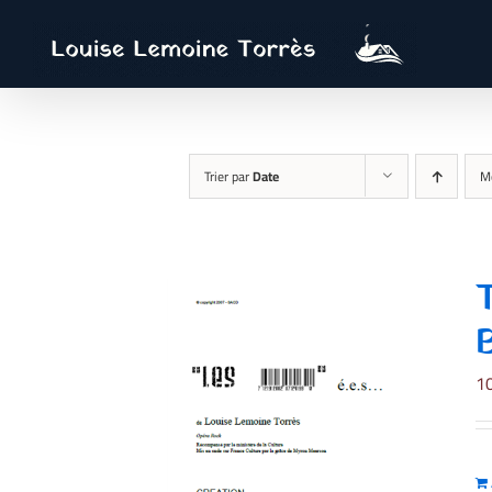
Passer
au
contenu
Trier par
Date
M
1