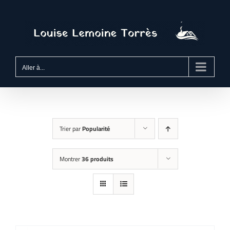
Passer
au
contenu
Aller à...
Trier par
Popularité
Montrer
36 produits