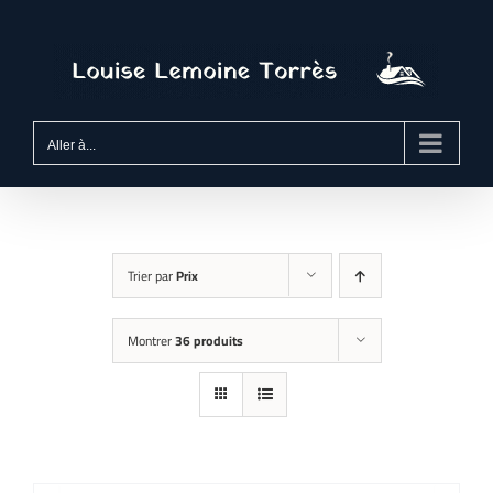
Passer
au
contenu
Aller à...
Trier par
Prix
Montrer
36 produits