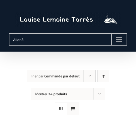
Passer
au
contenu
Aller à...
Trier par
Commande par défaut
Montrer
24 produits