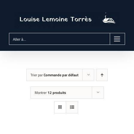
Passer
au
contenu
Aller à...
Trier par
Commande par défaut
Montrer
12 produits