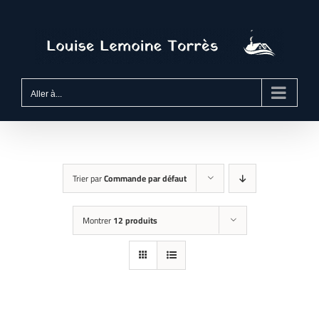
Passer
au
contenu
Aller à...
Trier par
Commande par défaut
Montrer
12 produits