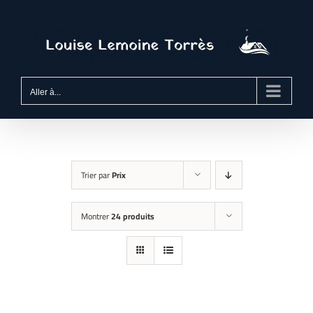
Passer
au
contenu
Aller à...
Trier par
Prix
Montrer
24 produits