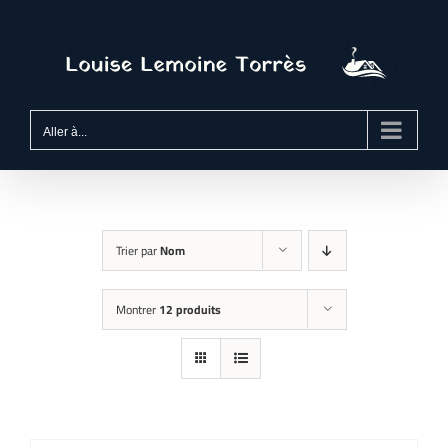
Passer
au
contenu
Aller à...
Trier par
Nom
Montrer
12 produits